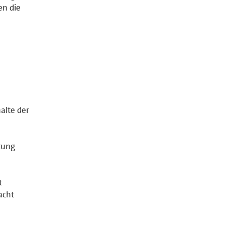
en die
halte der
tung
t
acht