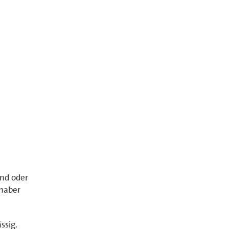
and oder
nhaber
ssig.