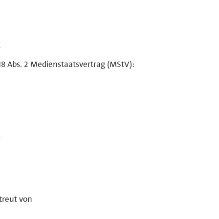
m
18 Abs. 2 Medienstaatsvertrag (MStV):
m
treut von