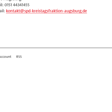
l: 0151 44341455
il:
kontakt@spd-kreistagsfraktion-augsburg.de
Account
RSS