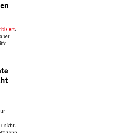
nen
itisiert
:
 aber
ilfe
hte
cht
zur
r nicht.
otz zehn