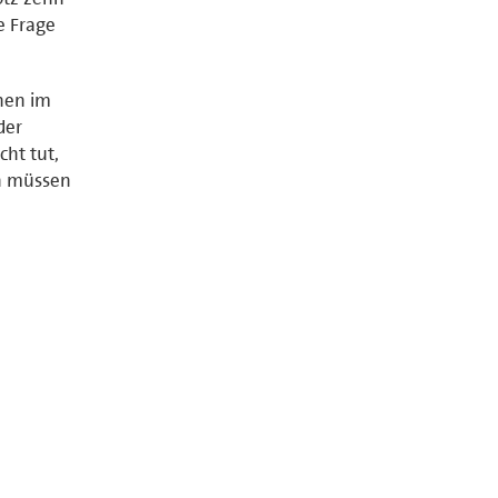
e Frage
hen im
der
cht tut,
rn müssen