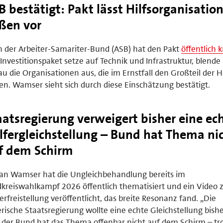
B bestätigt: Pakt lässt Hilfsorganisatio
ßen vor
 der Arbeiter-Samariter-Bund (ASB) hat den Pakt
öffentlich kr
Investitionspaket setze auf Technik und Infrastruktur, blende
u die Organisationen aus, die im Ernstfall den Großteil der H
ten. Wamser sieht sich durch diese Einschätzung bestätigt.
aatsregierung verweigert bisher eine ec
lfergleichstellung – Bund hat Thema ni
f dem Schirm
an Wamser hat die Ungleichbehandlung bereits im
kreiswahlkampf 2026 öffentlich thematisiert und ein Video 
erfreistellung veröffentlicht, das breite Resonanz fand. „Die
rische Staatsregierung wollte eine echte Gleichstellung bishe
der Bund hat das Thema offenbar nicht auf dem Schirm – tr