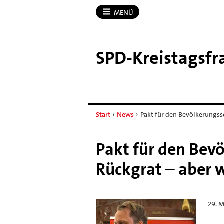
MENÜ
SPD-​Kreistagsf
Start
›
News
›
Pakt für den Bevölkerungss
Pakt für den Bev
Rückgrat – aber 
29. 