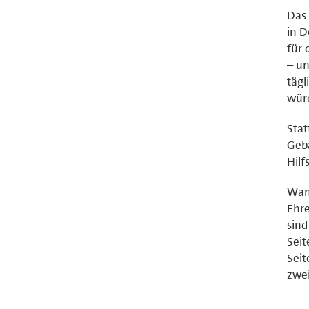
Das 
in D
für 
– un
tägl
würd
Stat
Gebä
Hilf
Wams
Ehre
sind
Seit
Seit
zwei