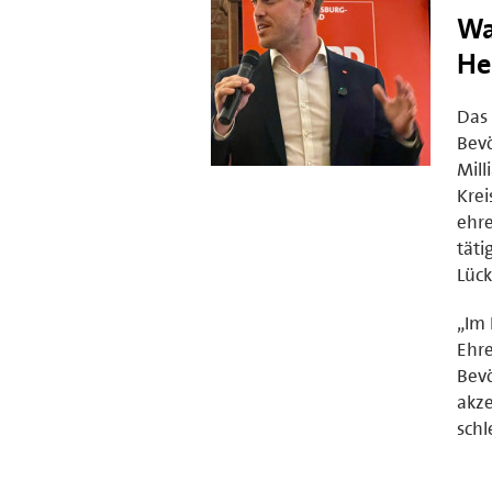
Wa
He
Das 
Bevö
Mill
Krei
ehre
täti
Lück
„Im 
Ehre
Bevö
akze
schl