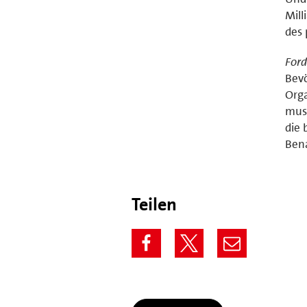
Mill
des 
Ford
Bevö
Orga
muss
die 
Bena
Teilen