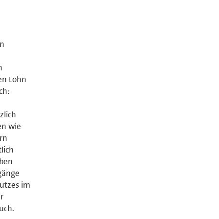
on
n
en Lohn
ch:
zlich
en wie
rn
lich
lben
rgänge
utzes im
r
uch.