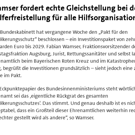
mser fordert echte Gleichstellung bei d
lferfreistellung für alle Hilfsorganisati
Bundeskabinett hat vergangene Woche den „Pakt für den
lkerungsschutz“ beschlossen – ein Investitionspaket von zeh
iarden Euro bis 2029. Fabian Wamser, Fraktionsvorsitzender d
stagsfraktion Augsburg, Jurist, Rettungssanitäter und selbst l
namtlich beim Bayerischen Roten Kreuz und im Katastrophe
g, begrüßt die Investitionen grundsätzlich – sieht jedoch eine 
e im Pakt.
Eckpunktepapier des Bundesinnenministeriums steht wörtlich
namt sei das ‚eigentliche Rückgrat des gesamten
lkerungsschutzes‘. Das stimmt. Und genau deshalb ist es nic
ptabel, dass ein Großteil dieser Ehrenamtlichen weiterhin rec
echter gestellt wird als andere“, so Wamser.