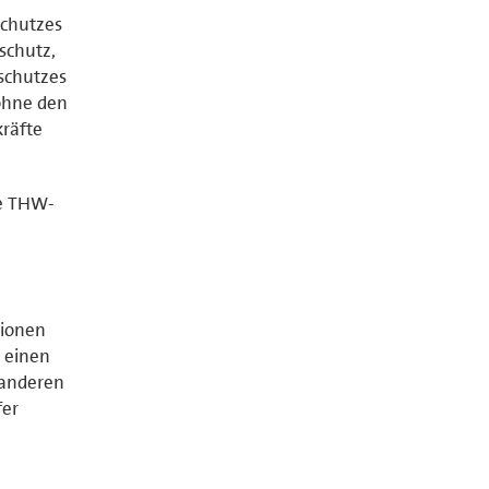
schutzes
schutz,
sschutzes
 ohne den
kräfte
ue THW-
tionen
r einen
 anderen
fer