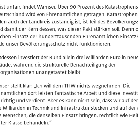
ist unfair, findet Wamser. Über 90 Prozent des Katastrophen
eutschland wird von Ehrenamtlichen getragen. Katastrophen
den auch der Landkreis zuständig ist, ist Teil des Bevölkerung
d damit der Kern dessen, was dieser Pakt stärken soll. Denn
ichen Einsatz der hunderttausenden Ehrenamtlichen Einsatz
e unser Bevölkerungsschutz nicht funktionieren.
tdessen investiert der Bund allein drei Milliarden Euro in ne
ude, während die strukturelle Benachteiligung der
sorganisationen unangetastet bleibt.
er stellt klar: „Ich will dem THW nichts wegnehmen. Die
namtlichen dort leisten fantastische Arbeit und diese Investi
 richtig und verdient. Aber es kann nicht sein, dass wir auf de
e Milliarden in Technik und Infrastruktur stecken und auf der
e Menschen, die denselben Einsatz bringen, rechtlich wie Hel
ter Klasse behandeln.“