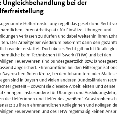
e Ungleichbehandlung bei der
lferfreistellung
sogenannte Helferfreistellung regelt das gesetzliche Recht v
namtlichen, ihren Arbeitsplatz für Einsätze, Übungen und
ildungen verlassen zu dürfen und dabei weiterhin ihren Loh
alten. Der Arbeitgeber wiederum bekommt dann den gezahlt
tlich wieder erstattet. Doch dieses Recht gilt nicht für alle glei
namtliche beim Technischen Hilfswerk (THW) und bei den
willigen Feuerwehren sind bundesgesetzlich bzw. landesgeset
ssend abgesichert. Ehrenamtliche bei den Hilfsorganisation
 Bayerischen Roten Kreuz, bei den Johannitern oder Maltese
egen sind in Bayern und vielen anderen Bundesländern recht
echter gestellt – obwohl sie dieselbe Arbeit leisten und dense
atz bringen. Insbesondere für Übungen und Ausbildungsleh
n die Helferinnen und Helfer des „weißen“ Katastrophensch
nsatz zu ihren ehrenamtlichen Kolleginnen und Kollegen de
willigen Feuerwehren und des THW regelmäßig keinen Anspr