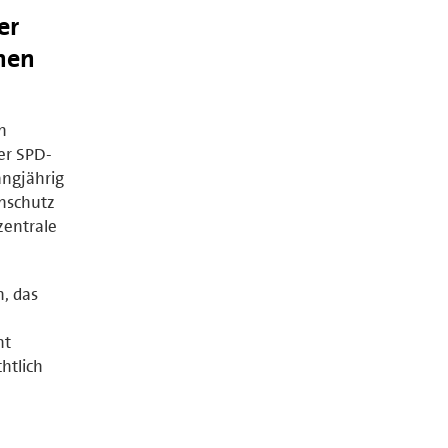
er
onen
n
er SPD-
angjährig
nschutz
zentrale
, das
ht
htlich