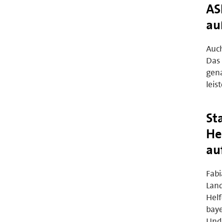
AS
au
Auch
Das 
gena
leis
St
He
au
Fabi
Land
Helf
baye
Und 