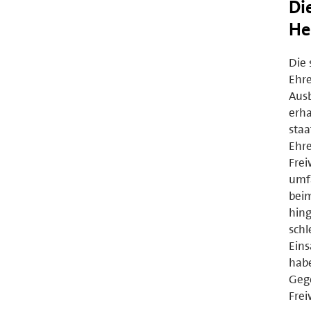
Di
He
Die 
Ehre
Ausb
erh
staa
Ehre
Frei
umfa
beim
hing
schl
Eins
habe
Gege
Frei